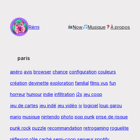
Aller
au
contenu
Rémi
Now
Musique
À propos
paris
apéro
avis
browser
chance
configuration
couleurs
création
devinette
exploration
familial
films vus
fun
horreur
humour
indie
infiltration
j2s
jeu coop
jeu de cartes
jeu indé
jeu vidéo
jv
logiciel
loup garou
mario
musique
nintendo
photo
pop punk
prise de risque
punk rock
puzzle
recommandation
retrogaming
roguelite
réflexion
rôle caché
semi-coop
serveur
spotify