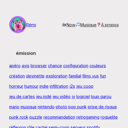
Aller
au
contenu
Rémi
Now
Musique
À propos
émission
apéro
avis
browser
chance
configuration
couleurs
création
devinette
exploration
familial
films vus
fun
horreur
humour
indie
infiltration
j2s
jeu coop
jeu de cartes
jeu indé
jeu vidéo
jv
logiciel
loup garou
mario
musique
nintendo
photo
pop punk
prise de risque
punk rock
puzzle
recommandation
retrogaming
roguelite
réflexion
rôle caché
semi-coop
serveur
spotify