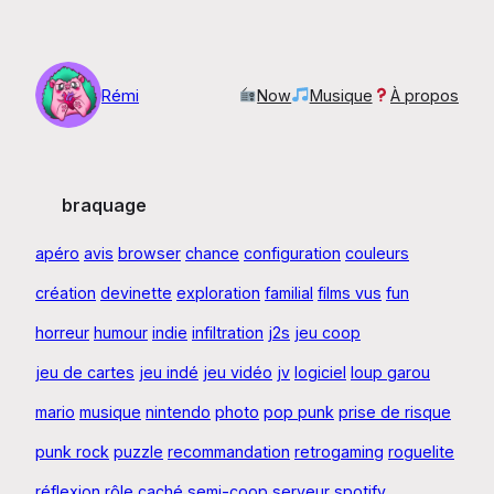
Aller
au
contenu
Rémi
Now
Musique
À propos
braquage
apéro
avis
browser
chance
configuration
couleurs
création
devinette
exploration
familial
films vus
fun
horreur
humour
indie
infiltration
j2s
jeu coop
jeu de cartes
jeu indé
jeu vidéo
jv
logiciel
loup garou
mario
musique
nintendo
photo
pop punk
prise de risque
punk rock
puzzle
recommandation
retrogaming
roguelite
réflexion
rôle caché
semi-coop
serveur
spotify