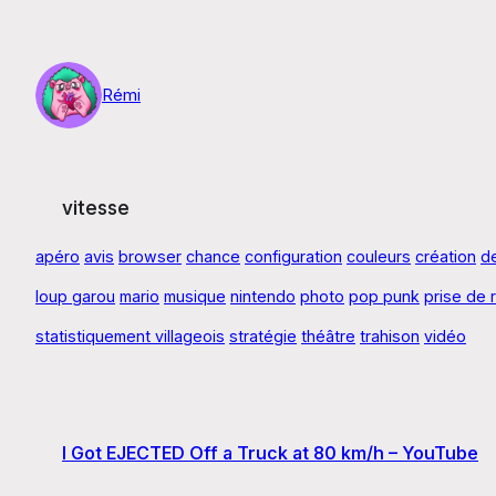
Aller
au
contenu
Rémi
vitesse
apéro
avis
browser
chance
configuration
couleurs
création
d
loup garou
mario
musique
nintendo
photo
pop punk
prise de 
statistiquement villageois
stratégie
théâtre
trahison
vidéo
I Got EJECTED Off a Truck at 80 km/h – YouTube