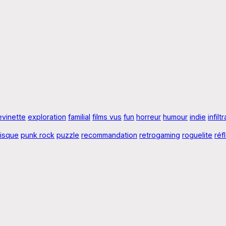
evinette
exploration
familial
films vus
fun
horreur
humour
indie
infilt
risque
punk rock
puzzle
recommandation
retrogaming
roguelite
réf