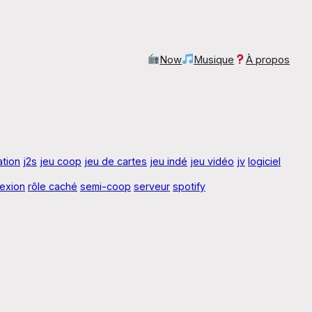
Now
Musique
À propos
ration
j2s
jeu coop
jeu de cartes
jeu indé
jeu vidéo
jv
logiciel
lexion
rôle caché
semi-coop
serveur
spotify