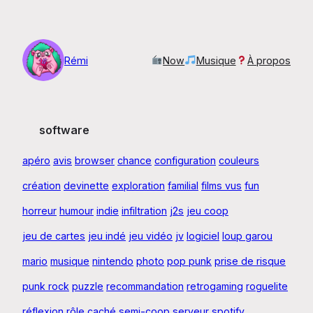
Aller
au
contenu
Rémi
Now
Musique
À propos
software
apéro
avis
browser
chance
configuration
couleurs
création
devinette
exploration
familial
films vus
fun
horreur
humour
indie
infiltration
j2s
jeu coop
jeu de cartes
jeu indé
jeu vidéo
jv
logiciel
loup garou
mario
musique
nintendo
photo
pop punk
prise de risque
punk rock
puzzle
recommandation
retrogaming
roguelite
réflexion
rôle caché
semi-coop
serveur
spotify