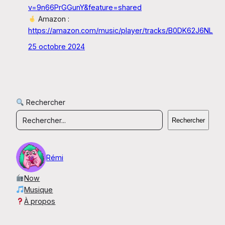
v=9n66PrGGunY&feature=shared
Amazon :
https://amazon.com/music/player/tracks/B0DK62J6NL
25 octobre 2024
Rechercher
Rechercher
Rémi
Now
Musique
À propos