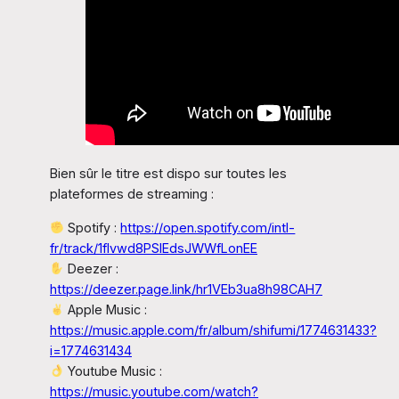
Bien sûr le titre est dispo sur toutes les
plateformes de streaming :
Spotify :
https://open.spotify.com/intl-
fr/track/1flvwd8PSIEdsJWWfLonEE
Deezer :
https://deezer.page.link/hr1VEb3ua8h98CAH7
Apple Music :
https://music.apple.com/fr/album/shifumi/1774631433?
i=1774631434
Youtube Music :
https://music.youtube.com/watch?