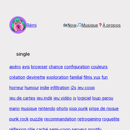
Aller
au
contenu
Rémi
Now
Musique
À propos
single
apéro
avis
browser
chance
configuration
couleurs
création
devinette
exploration
familial
films vus
fun
horreur
humour
indie
infiltration
j2s
jeu coop
jeu de cartes
jeu indé
jeu vidéo
jv
logiciel
loup garou
mario
musique
nintendo
photo
pop punk
prise de risque
punk rock
puzzle
recommandation
retrogaming
roguelite
réflexion
rôle caché
semi-coop
serveur
spotify