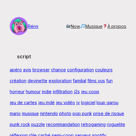
Aller
au
contenu
Rémi
Now
Musique
À propos
script
apéro
avis
browser
chance
configuration
couleurs
création
devinette
exploration
familial
films vus
fun
horreur
humour
indie
infiltration
j2s
jeu coop
jeu de cartes
jeu indé
jeu vidéo
jv
logiciel
loup garou
mario
musique
nintendo
photo
pop punk
prise de risque
punk rock
puzzle
recommandation
retrogaming
roguelite
réflexion
rôle caché
semi-coop
serveur
spotify