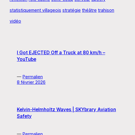
statistiquement villageois
stratégie
théâtre
trahison
vidéo
I Got EJECTED Off a Truck at 80 km/h –
YouTube
—
Permalien
8 février 2026
Kelvin-Helmholtz Waves | SKYbrary Aviation
Safety
—
Permalien