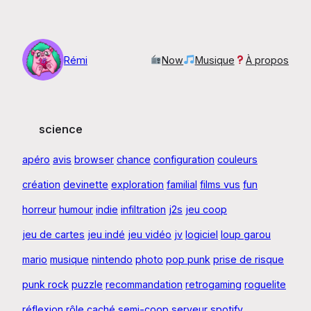
Aller
au
contenu
Rémi
Now
Musique
À propos
science
apéro
avis
browser
chance
configuration
couleurs
création
devinette
exploration
familial
films vus
fun
horreur
humour
indie
infiltration
j2s
jeu coop
jeu de cartes
jeu indé
jeu vidéo
jv
logiciel
loup garou
mario
musique
nintendo
photo
pop punk
prise de risque
punk rock
puzzle
recommandation
retrogaming
roguelite
réflexion
rôle caché
semi-coop
serveur
spotify