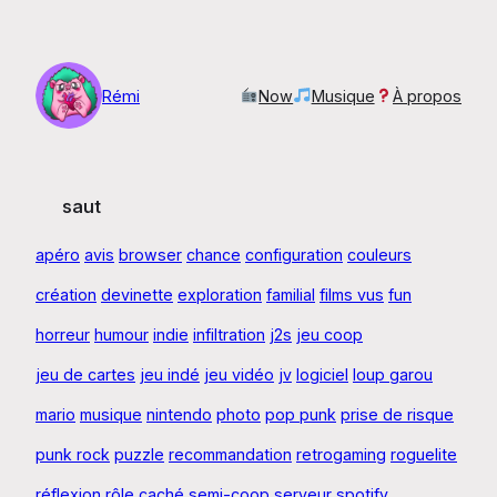
Aller
au
contenu
Rémi
Now
Musique
À propos
saut
apéro
avis
browser
chance
configuration
couleurs
création
devinette
exploration
familial
films vus
fun
horreur
humour
indie
infiltration
j2s
jeu coop
jeu de cartes
jeu indé
jeu vidéo
jv
logiciel
loup garou
mario
musique
nintendo
photo
pop punk
prise de risque
punk rock
puzzle
recommandation
retrogaming
roguelite
réflexion
rôle caché
semi-coop
serveur
spotify