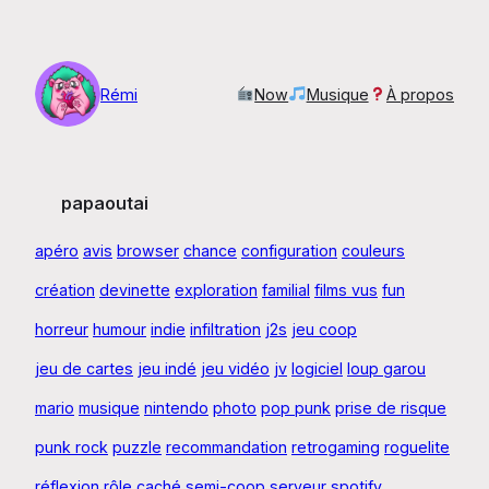
Aller
au
contenu
Rémi
Now
Musique
À propos
papaoutai
apéro
avis
browser
chance
configuration
couleurs
création
devinette
exploration
familial
films vus
fun
horreur
humour
indie
infiltration
j2s
jeu coop
jeu de cartes
jeu indé
jeu vidéo
jv
logiciel
loup garou
mario
musique
nintendo
photo
pop punk
prise de risque
punk rock
puzzle
recommandation
retrogaming
roguelite
réflexion
rôle caché
semi-coop
serveur
spotify