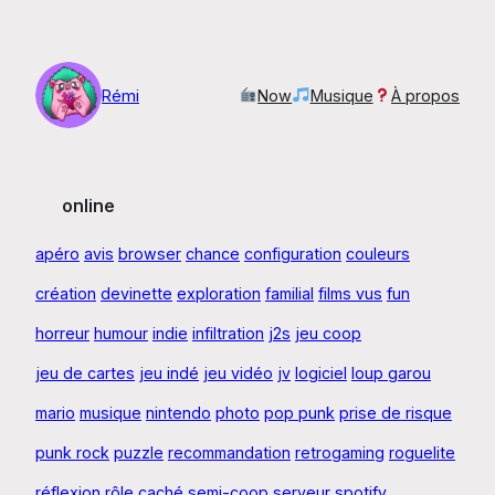
Aller
au
contenu
Rémi
Now
Musique
À propos
online
apéro
avis
browser
chance
configuration
couleurs
création
devinette
exploration
familial
films vus
fun
horreur
humour
indie
infiltration
j2s
jeu coop
jeu de cartes
jeu indé
jeu vidéo
jv
logiciel
loup garou
mario
musique
nintendo
photo
pop punk
prise de risque
punk rock
puzzle
recommandation
retrogaming
roguelite
réflexion
rôle caché
semi-coop
serveur
spotify