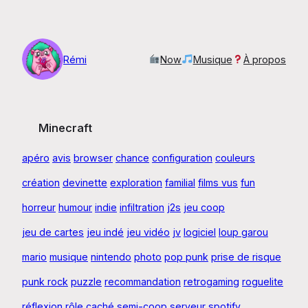
Aller
au
contenu
Rémi
Now
Musique
À propos
Minecraft
apéro
avis
browser
chance
configuration
couleurs
création
devinette
exploration
familial
films vus
fun
horreur
humour
indie
infiltration
j2s
jeu coop
jeu de cartes
jeu indé
jeu vidéo
jv
logiciel
loup garou
mario
musique
nintendo
photo
pop punk
prise de risque
punk rock
puzzle
recommandation
retrogaming
roguelite
réflexion
rôle caché
semi-coop
serveur
spotify