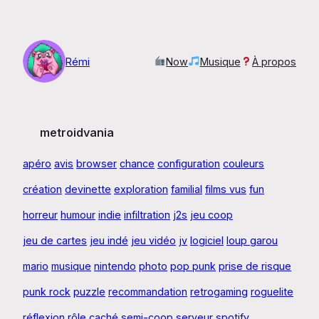
Aller
au
contenu
Rémi
Now
Musique
À propos
metroidvania
apéro
avis
browser
chance
configuration
couleurs
création
devinette
exploration
familial
films vus
fun
horreur
humour
indie
infiltration
j2s
jeu coop
jeu de cartes
jeu indé
jeu vidéo
jv
logiciel
loup garou
mario
musique
nintendo
photo
pop punk
prise de risque
punk rock
puzzle
recommandation
retrogaming
roguelite
réflexion
rôle caché
semi-coop
serveur
spotify