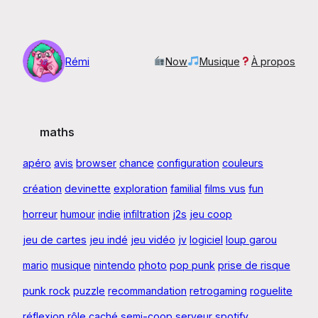
Aller
au
contenu
Rémi
Now
Musique
À propos
maths
apéro
avis
browser
chance
configuration
couleurs
création
devinette
exploration
familial
films vus
fun
horreur
humour
indie
infiltration
j2s
jeu coop
jeu de cartes
jeu indé
jeu vidéo
jv
logiciel
loup garou
mario
musique
nintendo
photo
pop punk
prise de risque
punk rock
puzzle
recommandation
retrogaming
roguelite
réflexion
rôle caché
semi-coop
serveur
spotify