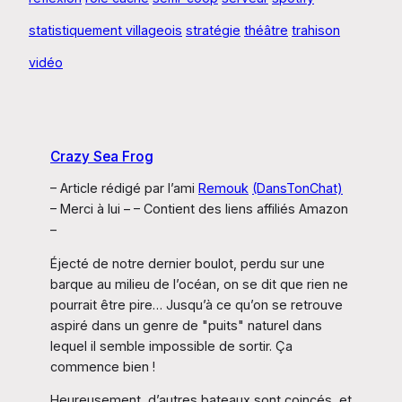
statistiquement villageois
stratégie
théâtre
trahison
vidéo
Crazy Sea Frog
– Article rédigé par l’ami
Remouk
(DansTonChat)
– Merci à lui – – Contient des liens affiliés Amazon
–
Éjecté de notre dernier boulot, perdu sur une
barque au milieu de l’océan, on se dit que rien ne
pourrait être pire… Jusqu’à ce qu’on se retrouve
aspiré dans un genre de "puits" naturel dans
lequel il semble impossible de sortir. Ça
commence bien !
Heureusement, d’autres bateaux sont coincés, et