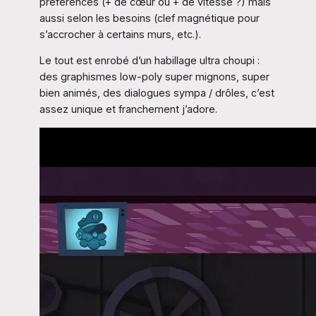
préférences (+ de cœur ou + de vitesse ?) mais
aussi selon les besoins (clef magnétique pour
s’accrocher à certains murs, etc.).
Le tout est enrobé d’un habillage ultra choupi :
des graphismes low-poly super mignons, super
bien animés, des dialogues sympa / drôles, c’est
assez unique et franchement j’adore.