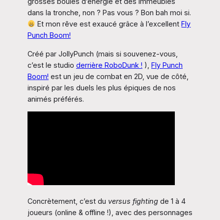
grosses boules d’énergie et des immeubles
dans la tronche, non ? Pas vous ? Bon bah moi si.
Et mon rêve est exaucé grâce à l’excellent
Fly
Punch Boom!
Créé par JollyPunch (mais si souvenez-vous,
c’est le studio
derrière RoboDunk !
),
Fly Punch
Boom!
est un jeu de combat en 2D, vue de côté,
inspiré par les duels les plus épiques de nos
animés préférés.
Concrètement, c’est du
versus fighting
de 1 à 4
joueurs (online & offline !), avec des personnages