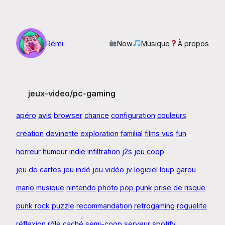
Aller
au
contenu
Rémi
Now
Musique
À propos
jeux-video/pc-gaming
apéro
avis
browser
chance
configuration
couleurs
création
devinette
exploration
familial
films vus
fun
horreur
humour
indie
infiltration
j2s
jeu coop
jeu de cartes
jeu indé
jeu vidéo
jv
logiciel
loup garou
mario
musique
nintendo
photo
pop punk
prise de risque
punk rock
puzzle
recommandation
retrogaming
roguelite
réflexion
rôle caché
semi-coop
serveur
spotify