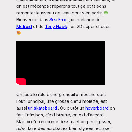
on est mécanos : réparons tout ça et faisons
remonter le niveau de l’eau pour s’en sortir.
Bienvenue dans
Sea Frog
, un mélange de
Metroid
et de
Tony Hawk
, en 2D super choupi.
On joue le rôle d’une grenouille mécano dont
l’outil principal, une grosse clef à molette, est
aussi
un skateboard
. Ou plutôt un
hoverboard
en
fait. Enfin bon, c’est bizarre, on est d’accord…
Mais voilà : on monte dessus et on peut glisser,
rider
, faire des acrobaties bien stylées, écraser