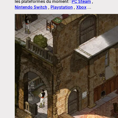
les plateformes du moment :
PC Steam
,
Nintendo Switch
,
Playstation
,
Xbox
…