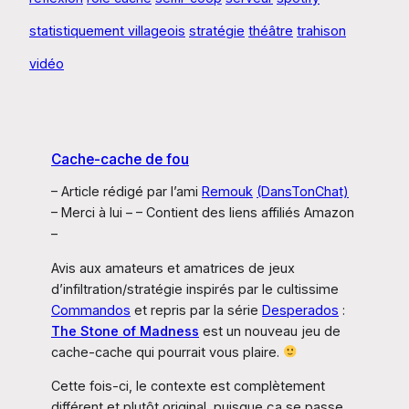
statistiquement villageois
stratégie
théâtre
trahison
vidéo
Cache-cache de fou
– Article rédigé par l’ami
Remouk
(DansTonChat)
– Merci à lui – – Contient des liens affiliés Amazon
–
Avis aux amateurs et amatrices de jeux
d’infiltration/stratégie inspirés par le cultissime
Commandos
et repris par la série
Desperados
:
The Stone of Madness
est un nouveau jeu de
cache-cache qui pourrait vous plaire.
Cette fois-ci, le contexte est complètement
différent et plutôt original, puisque ça se passe