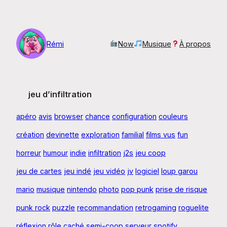
Aller
au
contenu
Rémi
Now
Musique
À propos
jeu d’infiltration
apéro
avis
browser
chance
configuration
couleurs
création
devinette
exploration
familial
films vus
fun
horreur
humour
indie
infiltration
j2s
jeu coop
jeu de cartes
jeu indé
jeu vidéo
jv
logiciel
loup garou
mario
musique
nintendo
photo
pop punk
prise de risque
punk rock
puzzle
recommandation
retrogaming
roguelite
réflexion
rôle caché
semi-coop
serveur
spotify