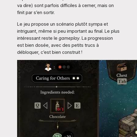
va dire) sont parfois difficiles à cerner, mais on
finit par s’en sortir.
Le jeu propose un scénario plutôt sympa et
intriguant, même si peu important au final. Le plus
intéressant reste le
gameplay
. La progression
est bien dosée, avec des petits trucs à
débloquer, c’est bien construit !