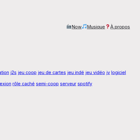
Now
Musique
À propos
ration
j2s
jeu coop
jeu de cartes
jeu indé
jeu vidéo
jv
logiciel
lexion
rôle caché
semi-coop
serveur
spotify