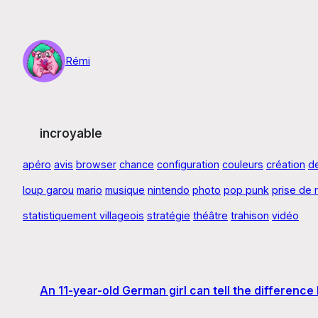
Aller
au
contenu
Rémi
incroyable
apéro
avis
browser
chance
configuration
couleurs
création
d
loup garou
mario
musique
nintendo
photo
pop punk
prise de 
statistiquement villageois
stratégie
théâtre
trahison
vidéo
An 11-year-old German girl can tell the difference