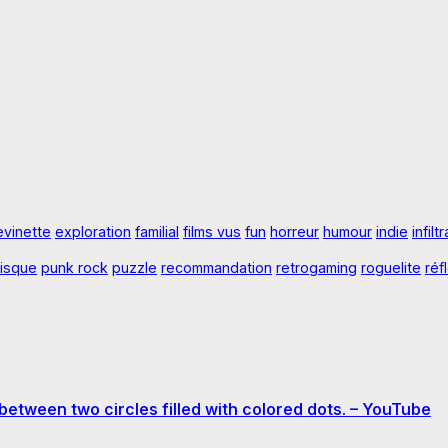
evinette
exploration
familial
films vus
fun
horreur
humour
indie
infilt
risque
punk rock
puzzle
recommandation
retrogaming
roguelite
réf
 between two circles filled with colored dots. – YouTube