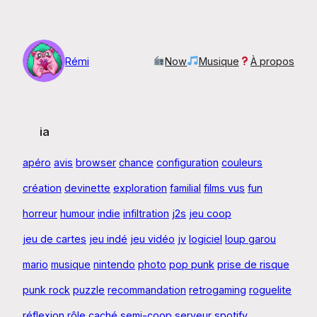
Aller
au
contenu
Rémi
Now
Musique
À propos
ia
apéro
avis
browser
chance
configuration
couleurs
création
devinette
exploration
familial
films vus
fun
horreur
humour
indie
infiltration
j2s
jeu coop
jeu de cartes
jeu indé
jeu vidéo
jv
logiciel
loup garou
mario
musique
nintendo
photo
pop punk
prise de risque
punk rock
puzzle
recommandation
retrogaming
roguelite
réflexion
rôle caché
semi-coop
serveur
spotify