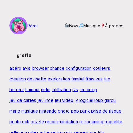
Aller
au
contenu
Rémi
Now
Musique
À propos
greffe
apéro
avis
browser
chance
configuration
couleurs
création
devinette
exploration
familial
films vus
fun
horreur
humour
indie
infiltration
j2s
jeu coop
jeu de cartes
jeu indé
jeu vidéo
jv
logiciel
loup garou
mario
musique
nintendo
photo
pop punk
prise de risque
punk rock
puzzle
recommandation
retrogaming
roguelite
réflexion
rôle caché
semi-coop
serveur
spotify