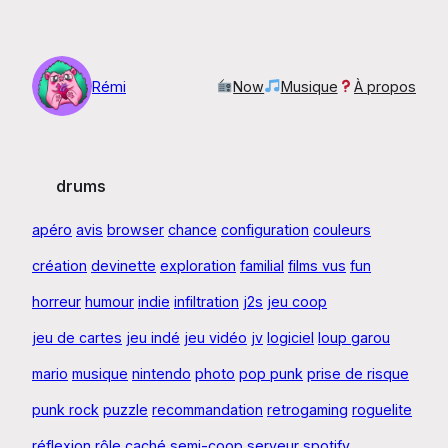
Aller
au
contenu
Rémi
Now
Musique
À propos
drums
apéro
avis
browser
chance
configuration
couleurs
création
devinette
exploration
familial
films vus
fun
horreur
humour
indie
infiltration
j2s
jeu coop
jeu de cartes
jeu indé
jeu vidéo
jv
logiciel
loup garou
mario
musique
nintendo
photo
pop punk
prise de risque
punk rock
puzzle
recommandation
retrogaming
roguelite
réflexion
rôle caché
semi-coop
serveur
spotify