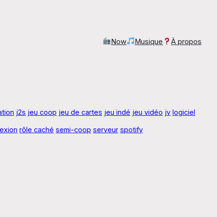
Now
Musique
À propos
ration
j2s
jeu coop
jeu de cartes
jeu indé
jeu vidéo
jv
logiciel
lexion
rôle caché
semi-coop
serveur
spotify