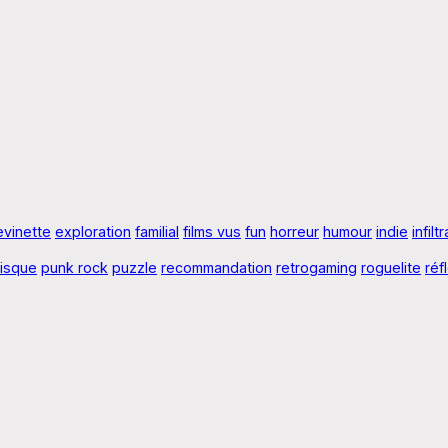
evinette
exploration
familial
films vus
fun
horreur
humour
indie
infilt
risque
punk rock
puzzle
recommandation
retrogaming
roguelite
réf