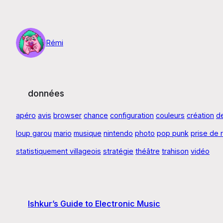
Aller
au
contenu
Rémi
données
apéro
avis
browser
chance
configuration
couleurs
création
d
loup garou
mario
musique
nintendo
photo
pop punk
prise de 
statistiquement villageois
stratégie
théâtre
trahison
vidéo
Ishkur’s Guide to Electronic Music