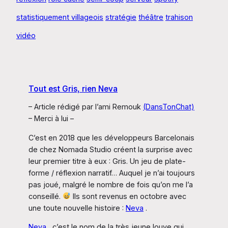
statistiquement villageois
stratégie
théâtre
trahison
vidéo
Tout est Gris, rien Neva
– Article rédigé par l’ami Remouk
(DansTonChat)
– Merci à lui –
C’est en 2018 que les développeurs Barcelonais
de chez Nomada Studio créent la surprise avec
leur premier titre à eux : Gris. Un jeu de plate-
forme / réflexion narratif… Auquel je n’ai toujours
pas joué, malgré le nombre de fois qu’on me l’a
conseillé.
Ils sont revenus en octobre avec
une toute nouvelle histoire :
Neva
.
Neva
, c’est le nom de la très jeune louve qui