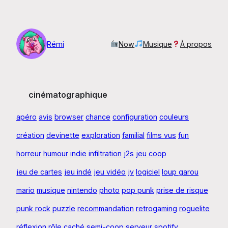
Aller
au
contenu
Rémi
Now
Musique
À propos
cinématographique
apéro
avis
browser
chance
configuration
couleurs
création
devinette
exploration
familial
films vus
fun
horreur
humour
indie
infiltration
j2s
jeu coop
jeu de cartes
jeu indé
jeu vidéo
jv
logiciel
loup garou
mario
musique
nintendo
photo
pop punk
prise de risque
punk rock
puzzle
recommandation
retrogaming
roguelite
réflexion
rôle caché
semi-coop
serveur
spotify