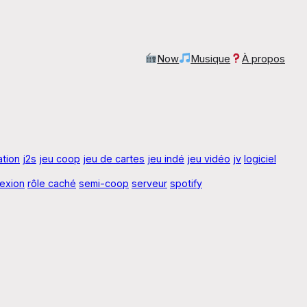
Now
Musique
À propos
ration
j2s
jeu coop
jeu de cartes
jeu indé
jeu vidéo
jv
logiciel
lexion
rôle caché
semi-coop
serveur
spotify