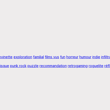
evinette
exploration
familial
films vus
fun
horreur
humour
indie
infilt
risque
punk rock
puzzle
recommandation
retrogaming
roguelite
réf