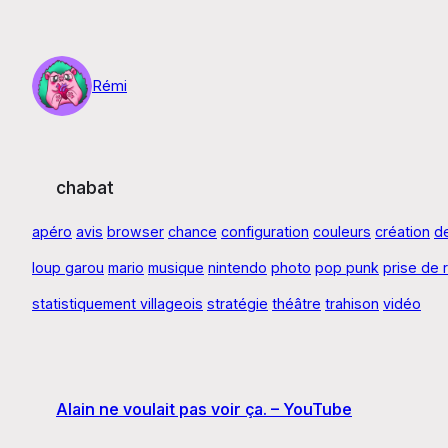
Aller
au
contenu
Rémi
chabat
apéro
avis
browser
chance
configuration
couleurs
création
d
loup garou
mario
musique
nintendo
photo
pop punk
prise de 
statistiquement villageois
stratégie
théâtre
trahison
vidéo
Alain ne voulait pas voir ça. – YouTube