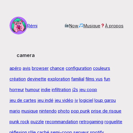
Aller
au
contenu
Rémi
Now
Musique
À propos
camera
apéro
avis
browser
chance
configuration
couleurs
création
devinette
exploration
familial
films vus
fun
horreur
humour
indie
infiltration
j2s
jeu coop
jeu de cartes
jeu indé
jeu vidéo
jv
logiciel
loup garou
mario
musique
nintendo
photo
pop punk
prise de risque
punk rock
puzzle
recommandation
retrogaming
roguelite
réflexion
rôle caché
semi-coop
serveur
spotify