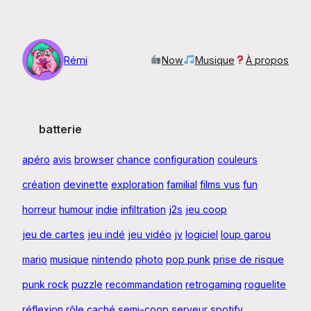
Aller
au
contenu
Rémi
Now
Musique
À propos
batterie
apéro
avis
browser
chance
configuration
couleurs
création
devinette
exploration
familial
films vus
fun
horreur
humour
indie
infiltration
j2s
jeu coop
jeu de cartes
jeu indé
jeu vidéo
jv
logiciel
loup garou
mario
musique
nintendo
photo
pop punk
prise de risque
punk rock
puzzle
recommandation
retrogaming
roguelite
réflexion
rôle caché
semi-coop
serveur
spotify