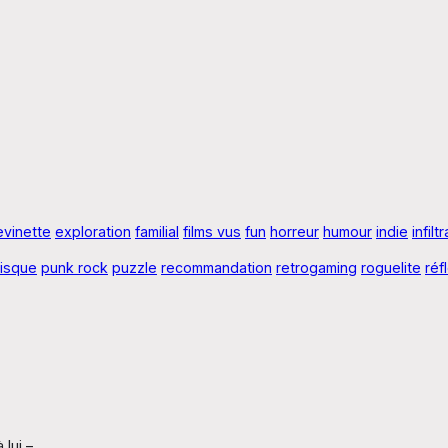
evinette
exploration
familial
films vus
fun
horreur
humour
indie
infilt
risque
punk rock
puzzle
recommandation
retrogaming
roguelite
réf
 lui –