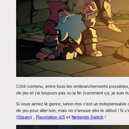
Côté contenu, entre tous les embranchements possibles, les 
de jeu et j’ai toujours pas vu la fin (comment ça, je suis 
Si vous aimez le genre, selon moi c’est un indispensable do
de jeu pour aller loin, mais on s’amuse dès le début ! Si
(Steam)
,
Playstation 4/5
et
Nintendo Switch
!