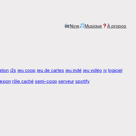
Now
Musique
À propos
ration
j2s
jeu coop
jeu de cartes
jeu indé
jeu vidéo
jv
logiciel
lexion
rôle caché
semi-coop
serveur
spotify