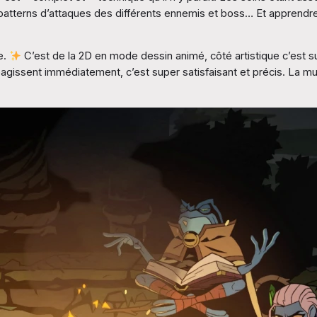
s patterns d’attaques des différents ennemis et boss… Et apprendr
e.
C’est de la 2D en mode dessin animé, côté artistique c’est supe
 réagissent immédiatement, c’est super satisfaisant et précis. La m