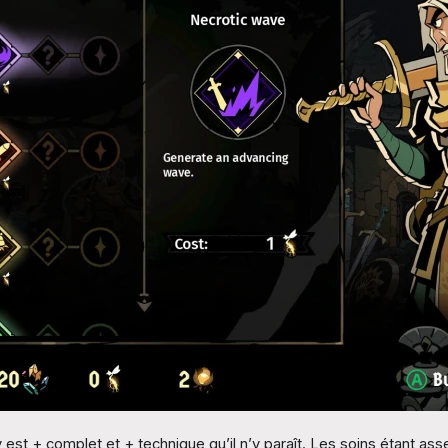
st + complet et + technique qu’il n’y paraît. Les soins étant ass