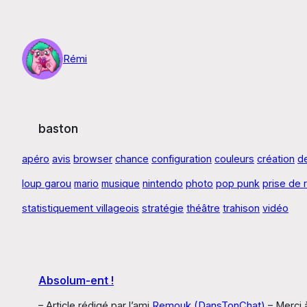
Aller
au
contenu
Rémi
baston
apéro
avis
browser
chance
configuration
couleurs
création
d
loup garou
mario
musique
nintendo
photo
pop punk
prise de 
statistiquement villageois
stratégie
théâtre
trahison
vidéo
Absolum-ent !
– Article rédigé par l’ami
Remouk
(DansTonChat)
– Merci à