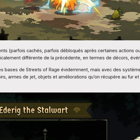
 (parfois cachés, parfois débloqués après certaines actions ou d
dicalement différente de la précédente, en termes de décors, évé
 les bases de Streets of Rage évidemment, mais avec des système
oirs, armes de jet, objets et améliorations qu’on récupère au fur e