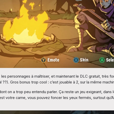
personnages à maîtriser, et maintenant le DLC gratuit, très fourni q
nul ??). Gros bonus trop cool : c’est jouable à 2, sur la même machi
nt on a trop peu entendu parler. Ça reste un jeu exigeant, dans le 
 c’est votre came, vous pouvez foncer les yeux fermés, surtout qu’