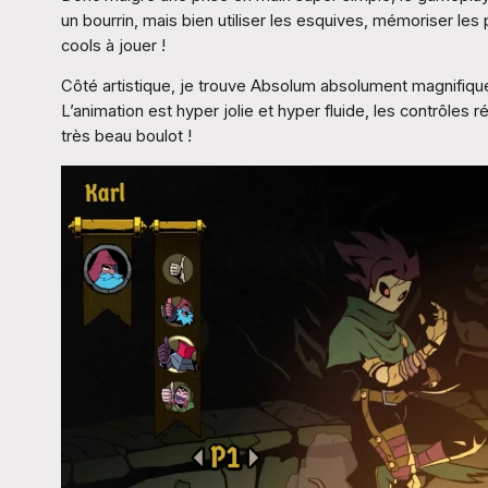
un bourrin, mais bien utiliser les esquives, mémoriser le
cools à jouer !
Côté artistique, je trouve Absolum absolument magnifiqu
L’animation est hyper jolie et hyper fluide, les contrôles
très beau boulot !