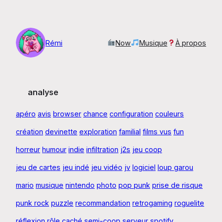
Aller
au
contenu
Rémi
Now
Musique
À propos
analyse
apéro
avis
browser
chance
configuration
couleurs
création
devinette
exploration
familial
films vus
fun
horreur
humour
indie
infiltration
j2s
jeu coop
jeu de cartes
jeu indé
jeu vidéo
jv
logiciel
loup garou
mario
musique
nintendo
photo
pop punk
prise de risque
punk rock
puzzle
recommandation
retrogaming
roguelite
réflexion
rôle caché
semi-coop
serveur
spotify