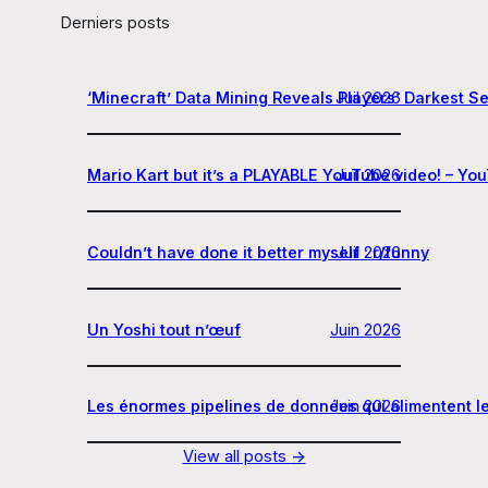
Derniers posts
‘Minecraft’ Data Mining Reveals Players’ Darkest S
Juil 2026
Mario Kart but it’s a PLAYABLE YouTube video! – Yo
Juil 2026
Couldn’t have done it better myself : r/funny
Juil 2026
Un Yoshi tout n’œuf
Juin 2026
Les énormes pipelines de données qui alimentent le
Juin 2026
View all posts
→