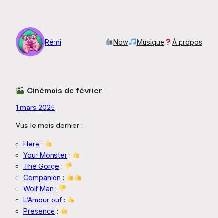
Aller
au
contenu
Rémi
Now
Musique
À propos
Cinémois de février
1 mars 2025
Vus le mois dernier :
Here
:
Your Monster
:
The Gorge
:
Companion
:
Wolf Man
:
L’Amour ouf
:
Presence
: