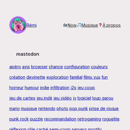
Aller
au
contenu
Rémi
Now
Musique
À propos
mastodon
apéro
avis
browser
chance
configuration
couleurs
création
devinette
exploration
familial
films vus
fun
horreur
humour
indie
infiltration
j2s
jeu coop
jeu de cartes
jeu indé
jeu vidéo
jv
logiciel
loup garou
mario
musique
nintendo
photo
pop punk
prise de risque
punk rock
puzzle
recommandation
retrogaming
roguelite
réflexion
rôle caché
semi-coop
serveur
spotify